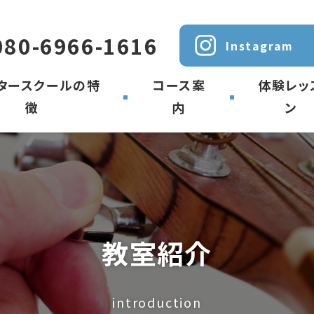
080-6966-1616
Instagram
ギタースクールの特
コース案
体験レッ
徴
内
ン
教室紹介
対応ジャンル
教室紹介
introduction